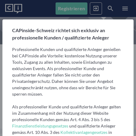
Registrieren
News
CAPinside-Schweiz richtet sich exklusiv an
professionelle Kunden / qualifizierte Anleger
Registrieren
Anmelden
Fonds
Professionelle Kunden und qualifizierte Anleger genießen
Alle Inhalte
bei CAPinside alle Vorteile: kostenlose Nutzung unserer
Artikel, Podcasts & Videos – Alle Inhalte im Überblick
Tools, Zugang zu allen Inhalten, sowie Einladungen zu
Firmenprofile
1. Fonds finden
exklusiven Events. Als professioneller Kunde und
Vermögensverwalter
Gemerkte Inhalte
qualifizierter Anleger fallen Sie nicht unter den
Fondssuche
Artikel, Podcasts und Videos, die Sie sich gemerkt haben
Michael Schenk
Privatanlegerschutz. Daher können Sie unser Angebot
Events
Fondsgesellschaften
Nutzen Sie die Filter, um aus über 35.000 Fonds die
uneingeschränkt nutzen, ohne dass wir Bereiche für Sie
passenden zu finden
Informationen, Beiträge und Produkte unserer Partner-
Senior Marketing Manager, Aberdeen Standard
sperren müssen.
Videos
Fondsgesellschaften
Finanzberatung
Investments Deutschlang GmbH
Interviews, Marktanalysen und Updates aus der
Anstehende Events
Fondsranking
Als professioneller Kunde und qualifizierte Anleger gelten
Community
Übersicht, Anmeldung und weitere Informationen zu
Lassen Sie sich die besten Fonds aus über 200
Vermögensverwalter
im Zusammenhang mit der Nutzung dieser Website
Nachricht senden
anstehenden Online- und Präsenzveranstaltungen
Peergroups anzeigen
professionelle Kunden gemäss Art. 4 Abs. 3 bis 5 des
Informationen, Beiträge und Produkte/Strategien
Podcasts
Finanzdienstleistungsgesetzes
und qualifizierte Anleger
unserer Partner-Vermögensverwalter
Audiobeiträge mit spannenden Gästen aus Finanzwelt
Die besten Fonds
Vergangene Webinare
gemäss Art. 10 Abs. 3 des
Kollektivanlagengesetzes
in
und Fondsindustrie