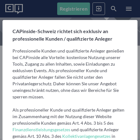
Registrieren
News
CAPinside-Schweiz richtet sich exklusiv an
professionelle Kunden / qualifizierte Anleger
Registrieren
Anmelden
Fonds
Professionelle Kunden und qualifizierte Anleger genießen
Alle Inhalte
bei CAPinside alle Vorteile: kostenlose Nutzung unserer
Artikel, Podcasts & Videos – Alle Inhalte im Überblick
Tools, Zugang zu allen Inhalten, sowie Einladungen zu
Firmenprofile
1. Fonds finden
exklusiven Events. Als professioneller Kunde und
Finanzmakler
Gemerkte Inhalte
qualifizierter Anleger fallen Sie nicht unter den
Fondssuche
Artikel, Podcasts und Videos, die Sie sich gemerkt haben
Maxim Fedorov
Privatanlegerschutz. Daher können Sie unser Angebot
Events
Fondsgesellschaften
Nutzen Sie die Filter, um aus über 35.000 Fonds die
uneingeschränkt nutzen, ohne dass wir Bereiche für Sie
passenden zu finden
Informationen, Beiträge und Produkte unserer Partner-
Associate, Maxim Fedorov
sperren müssen.
Videos
Fondsgesellschaften
Finanzberatung
Interviews, Marktanalysen und Updates aus der
Anstehende Events
Fondsranking
Als professioneller Kunde und qualifizierte Anleger gelten
Nachricht senden
Community
Übersicht, Anmeldung und weitere Informationen zu
Lassen Sie sich die besten Fonds aus über 200
Vermögensverwalter
im Zusammenhang mit der Nutzung dieser Website
anstehenden Online- und Präsenzveranstaltungen
Peergroups anzeigen
professionelle Kunden gemäss Art. 4 Abs. 3 bis 5 des
Informationen, Beiträge und Produkte/Strategien
Podcasts
Finanzdienstleistungsgesetzes
und qualifizierte Anleger
unserer Partner-Vermögensverwalter
PROFIL
Audiobeiträge mit spannenden Gästen aus Finanzwelt
Die besten Fonds
Vergangene Webinare
gemäss Art. 10 Abs. 3 des
Kollektivanlagengesetzes
in
und Fondsindustrie