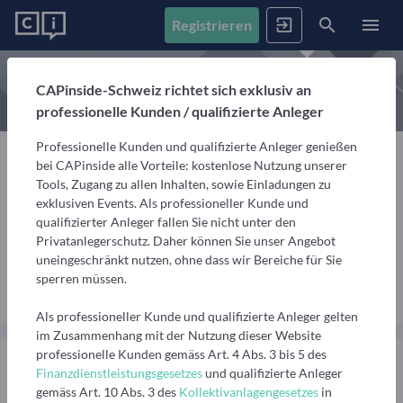
Registrieren
News
CAPinside-Schweiz richtet sich exklusiv an
professionelle Kunden / qualifizierte Anleger
Registrieren
Anmelden
Fonds
Professionelle Kunden und qualifizierte Anleger genießen
Alle Inhalte
bei CAPinside alle Vorteile: kostenlose Nutzung unserer
Artikel, Podcasts & Videos – Alle Inhalte im Überblick
Tools, Zugang zu allen Inhalten, sowie Einladungen zu
Firmenprofile
1. Fonds finden
exklusiven Events. Als professioneller Kunde und
Heinz Müller
Gemerkte Inhalte
qualifizierter Anleger fallen Sie nicht unter den
Fondssuche
Artikel, Podcasts und Videos, die Sie sich gemerkt haben
Privatanlegerschutz. Daher können Sie unser Angebot
yyy, xxx
Events
Fondsgesellschaften
Nutzen Sie die Filter, um aus über 35.000 Fonds die
uneingeschränkt nutzen, ohne dass wir Bereiche für Sie
passenden zu finden
Informationen, Beiträge und Produkte unserer Partner-
sperren müssen.
Videos
Nachricht senden
Fondsgesellschaften
Finanzberatung
Interviews, Marktanalysen und Updates aus der
Anstehende Events
Fondsranking
Als professioneller Kunde und qualifizierte Anleger gelten
Community
Übersicht, Anmeldung und weitere Informationen zu
Lassen Sie sich die besten Fonds aus über 200
Vermögensverwalter
im Zusammenhang mit der Nutzung dieser Website
anstehenden Online- und Präsenzveranstaltungen
Peergroups anzeigen
professionelle Kunden gemäss Art. 4 Abs. 3 bis 5 des
Informationen, Beiträge und Produkte/Strategien
Podcasts
Finanzdienstleistungsgesetzes
und qualifizierte Anleger
unserer Partner-Vermögensverwalter
Audiobeiträge mit spannenden Gästen aus Finanzwelt
Die besten Fonds
Vergangene Webinare
gemäss Art. 10 Abs. 3 des
Kollektivanlagengesetzes
in
und Fondsindustrie