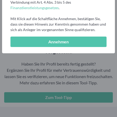
Aktuelle Rankings und Beiträge zu den besten Fonds aus
Webinar verpasst? Hier gibt es Aufnahmen unserer
Verbindung mit Art. 4 Abs. 3 bis 5 des
Finanzdienstleister
vielen Peergroups
Online-Veranstaltungen.
Finanzdienstleistungsgesetzes
.
Informationen und Beiträge unserer Partner-
Fondswissen
Finanzdienstleister
2. Fonds auswählen
Alles, was Sie zu Fonds und ETFs wissen müssen – so
Mit Klick auf die Schaltfläche Annehmen, bestätigen Sie,
investieren Sie richtig
dass sie diesen Hinweis zur Kenntnis genommen haben und
Community-Partner
Fondsvergleich
sich als Anleger im vorgenannten Sinne qualifizieren.
Informationen und Beiträge unserer Community-
Übersichtlich bis zu 10 Fonds aus über 35.000
Partner
Produkten vergleichen
Annehmen
Dieses Mitglied hat sich noch nicht
Watchlist
vorgestellt.
Hier sind Ihre gemerkten Produkte und aktiven
Preis-/Performance-Alarme
Haben Sie Ihr Profil bereits fertig gestellt?
Ergänzen Sie Ihr Profil für mehr Vertrauenswürdigkeit und
3. Investieren
lassen Sie es verifizieren, um neue Funktionen freizuschalten.
Mehr dazu erfahren Sie in diesem Tool-Tipp.
Portfolios
Eigene Portfolios und jene, denen Sie folgen
Zum Tool-Tipp