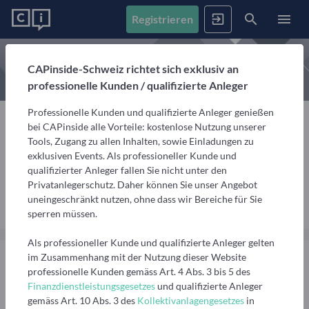
Registrieren
News
CAPinside-Schweiz richtet sich exklusiv an
professionelle Kunden / qualifizierte Anleger
Registrieren
Anmelden
Fonds
Professionelle Kunden und qualifizierte Anleger genießen
Alle Inhalte
bei CAPinside alle Vorteile: kostenlose Nutzung unserer
Artikel, Podcasts & Videos – Alle Inhalte im Überblick
Tools, Zugang zu allen Inhalten, sowie Einladungen zu
Firmenprofile
1. Fonds finden
exklusiven Events. Als professioneller Kunde und
Harald Häse
Gemerkte Inhalte
qualifizierter Anleger fallen Sie nicht unter den
Fondssuche
Artikel, Podcasts und Videos, die Sie sich gemerkt haben
Privatanlegerschutz. Daher können Sie unser Angebot
Events
Fondsgesellschaften
Nutzen Sie die Filter, um aus über 35.000 Fonds die
uneingeschränkt nutzen, ohne dass wir Bereiche für Sie
Nachricht senden
passenden zu finden
Informationen, Beiträge und Produkte unserer Partner-
sperren müssen.
Videos
Fondsgesellschaften
Finanzberatung
Interviews, Marktanalysen und Updates aus der
Anstehende Events
Fondsranking
Als professioneller Kunde und qualifizierte Anleger gelten
Community
Übersicht, Anmeldung und weitere Informationen zu
Lassen Sie sich die besten Fonds aus über 200
Vermögensverwalter
im Zusammenhang mit der Nutzung dieser Website
anstehenden Online- und Präsenzveranstaltungen
Peergroups anzeigen
professionelle Kunden gemäss Art. 4 Abs. 3 bis 5 des
Informationen, Beiträge und Produkte/Strategien
Podcasts
Finanzdienstleistungsgesetzes
und qualifizierte Anleger
unserer Partner-Vermögensverwalter
Audiobeiträge mit spannenden Gästen aus Finanzwelt
Die besten Fonds
Vergangene Webinare
gemäss Art. 10 Abs. 3 des
Kollektivanlagengesetzes
in
und Fondsindustrie