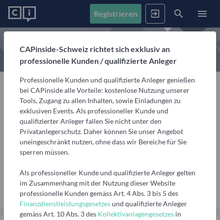
Registrieren
News
CAPinside-Schweiz richtet sich exklusiv an
professionelle Kunden / qualifizierte Anleger
Registrieren
Anmelden
Fonds
Professionelle Kunden und qualifizierte Anleger genießen
Alle Inhalte
bei CAPinside alle Vorteile: kostenlose Nutzung unserer
Artikel, Podcasts & Videos – Alle Inhalte im Überblick
Tools, Zugang zu allen Inhalten, sowie Einladungen zu
Firmenprofile
1. Fonds finden
exklusiven Events. Als professioneller Kunde und
Vermögensverwalter
Gemerkte Inhalte
qualifizierter Anleger fallen Sie nicht unter den
Fondssuche
Artikel, Podcasts und Videos, die Sie sich gemerkt haben
Franz Wurzinger
Privatanlegerschutz. Daher können Sie unser Angebot
Events
Fondsgesellschaften
Nutzen Sie die Filter, um aus über 35.000 Fonds die
uneingeschränkt nutzen, ohne dass wir Bereiche für Sie
passenden zu finden
Informationen, Beiträge und Produkte unserer Partner-
Mitglied Assez Allocation Team, Privatconsult
sperren müssen.
Videos
Fondsgesellschaften
Finanzberatung
Vermögensverwaltung
Interviews, Marktanalysen und Updates aus der
Anstehende Events
Fondsranking
Als professioneller Kunde und qualifizierte Anleger gelten
Community
Übersicht, Anmeldung und weitere Informationen zu
Lassen Sie sich die besten Fonds aus über 200
Vermögensverwalter
im Zusammenhang mit der Nutzung dieser Website
Nachricht senden
anstehenden Online- und Präsenzveranstaltungen
Peergroups anzeigen
professionelle Kunden gemäss Art. 4 Abs. 3 bis 5 des
Informationen, Beiträge und Produkte/Strategien
Podcasts
Finanzdienstleistungsgesetzes
und qualifizierte Anleger
unserer Partner-Vermögensverwalter
Audiobeiträge mit spannenden Gästen aus Finanzwelt
Die besten Fonds
Vergangene Webinare
gemäss Art. 10 Abs. 3 des
Kollektivanlagengesetzes
in
und Fondsindustrie