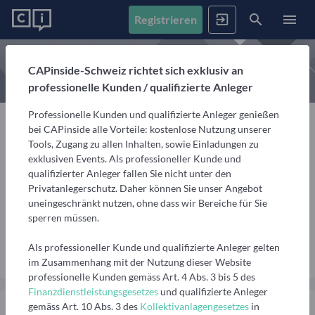
Registrieren
News
CAPinside-Schweiz richtet sich exklusiv an
professionelle Kunden / qualifizierte Anleger
Registrieren
Anmelden
Fonds
Professionelle Kunden und qualifizierte Anleger genießen
Alle Inhalte
bei CAPinside alle Vorteile: kostenlose Nutzung unserer
Artikel, Podcasts & Videos – Alle Inhalte im Überblick
Tools, Zugang zu allen Inhalten, sowie Einladungen zu
Firmenprofile
1. Fonds finden
exklusiven Events. Als professioneller Kunde und
Institutioneller Investor
Gemerkte Inhalte
qualifizierter Anleger fallen Sie nicht unter den
Fondssuche
Artikel, Podcasts und Videos, die Sie sich gemerkt haben
franz derborder
Privatanlegerschutz. Daher können Sie unser Angebot
Events
Fondsgesellschaften
Nutzen Sie die Filter, um aus über 35.000 Fonds die
uneingeschränkt nutzen, ohne dass wir Bereiche für Sie
passenden zu finden
Informationen, Beiträge und Produkte unserer Partner-
ceo, privat
sperren müssen.
Videos
Fondsgesellschaften
Finanzberatung
Interviews, Marktanalysen und Updates aus der
Anstehende Events
Fondsranking
Als professioneller Kunde und qualifizierte Anleger gelten
Nachricht senden
Community
Übersicht, Anmeldung und weitere Informationen zu
Lassen Sie sich die besten Fonds aus über 200
Vermögensverwalter
im Zusammenhang mit der Nutzung dieser Website
anstehenden Online- und Präsenzveranstaltungen
Peergroups anzeigen
professionelle Kunden gemäss Art. 4 Abs. 3 bis 5 des
Informationen, Beiträge und Produkte/Strategien
Podcasts
Finanzdienstleistungsgesetzes
und qualifizierte Anleger
unserer Partner-Vermögensverwalter
Audiobeiträge mit spannenden Gästen aus Finanzwelt
Die besten Fonds
Vergangene Webinare
gemäss Art. 10 Abs. 3 des
Kollektivanlagengesetzes
in
und Fondsindustrie