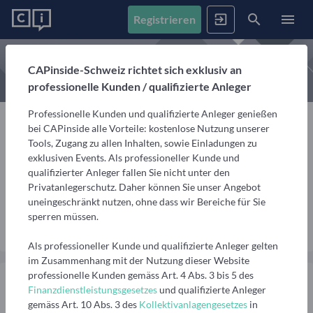
Registrieren
News
CAPinside-Schweiz richtet sich exklusiv an
professionelle Kunden / qualifizierte Anleger
Registrieren
Anmelden
Fonds
Professionelle Kunden und qualifizierte Anleger genießen
Alle Inhalte
bei CAPinside alle Vorteile: kostenlose Nutzung unserer
Artikel, Podcasts & Videos – Alle Inhalte im Überblick
Tools, Zugang zu allen Inhalten, sowie Einladungen zu
Firmenprofile
1. Fonds finden
exklusiven Events. Als professioneller Kunde und
Frank Mathena
Gemerkte Inhalte
qualifizierter Anleger fallen Sie nicht unter den
Fondssuche
Artikel, Podcasts und Videos, die Sie sich gemerkt haben
Privatanlegerschutz. Daher können Sie unser Angebot
n.n., n.n.
Events
Fondsgesellschaften
Nutzen Sie die Filter, um aus über 35.000 Fonds die
uneingeschränkt nutzen, ohne dass wir Bereiche für Sie
passenden zu finden
Informationen, Beiträge und Produkte unserer Partner-
sperren müssen.
Videos
Nachricht senden
Fondsgesellschaften
Finanzberatung
Interviews, Marktanalysen und Updates aus der
Anstehende Events
Fondsranking
Als professioneller Kunde und qualifizierte Anleger gelten
Community
Übersicht, Anmeldung und weitere Informationen zu
Lassen Sie sich die besten Fonds aus über 200
Vermögensverwalter
im Zusammenhang mit der Nutzung dieser Website
anstehenden Online- und Präsenzveranstaltungen
Peergroups anzeigen
professionelle Kunden gemäss Art. 4 Abs. 3 bis 5 des
Informationen, Beiträge und Produkte/Strategien
Podcasts
Finanzdienstleistungsgesetzes
und qualifizierte Anleger
unserer Partner-Vermögensverwalter
Audiobeiträge mit spannenden Gästen aus Finanzwelt
Die besten Fonds
Vergangene Webinare
gemäss Art. 10 Abs. 3 des
Kollektivanlagengesetzes
in
und Fondsindustrie