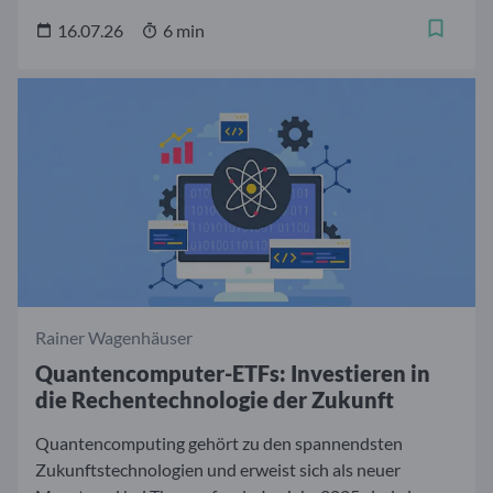
heute auf Wirtschaft und Gesellschaft nimmt. Für
Investoren eröffnet sich damit ein dynamischer
16.07.26
6 min
Zukunftsmarkt mit vielfältigen Anlagemöglichkeiten.
Um einen fundierten Überblick zu schaffen, haben wir
jeweils zehn aktiv gemanagte KI-Aktienfonds und zehn
KI-ETFs miteinander verglichen. Wir betrachten bei den
Künstliche Intelligenz Fonds sowohl die
Wertentwicklung im vergangenen Jahr als auch die
aktuelle Portfoliozusammenstellung.
Rainer Wagenhäuser
Quantencomputer-ETFs: Investieren in
die Rechentechnologie der Zukunft
Quantencomputing gehört zu den spannendsten
Zukunftstechnologien und erweist sich als neuer