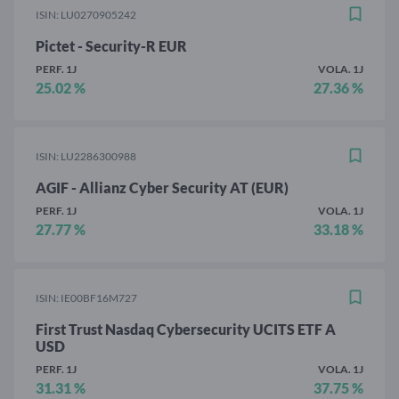
ISIN: LU0270905242
Pictet - Security-R EUR
PERF. 1J
VOLA. 1J
25.02 %
27.36 %
ISIN: LU2286300988
AGIF - Allianz Cyber Security AT (EUR)
PERF. 1J
VOLA. 1J
27.77 %
33.18 %
ISIN: IE00BF16M727
First Trust Nasdaq Cybersecurity UCITS ETF A
USD
PERF. 1J
VOLA. 1J
31.31 %
37.75 %