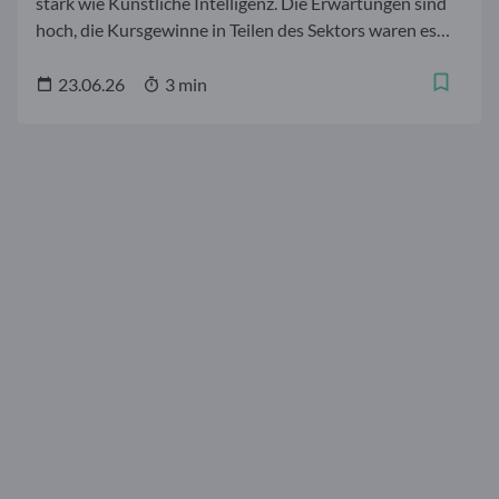
stark wie Künstliche Intelligenz. Die Erwartungen sind
hoch, die Kursgewinne in Teilen des Sektors waren es
zeitweise noch mehr. Wer früh positioniert war, kann
sich über erhebliche Wertzuwächse freuen. Für Anleger,
23.06.26
3 min
die neu in KI-Aktien investieren möchten, stellt sich
nicht nur die Frage, welche Technologien und
Unternehmen sich durchsetzen werden, sondern auch,
ob die Bewertungen gerechtfertigt sind und welche
Gefahren und Risiken drohen. Ein genauerer Blick auf
die Kapitalstruktur des Sektors zeigt, dass die größten
Namen der Branche durch Beteiligungen,
Lieferbeziehungen und Investitionszusagen eng
miteinander verflochten sind. Dies schafft
Klumpenrisiken, die aktives Management gezielt
umgehen kann.