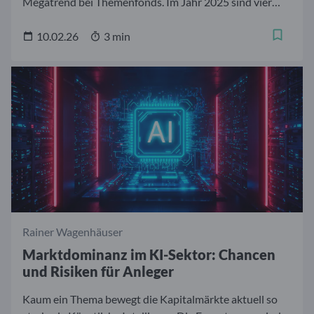
Megatrend bei Themenfonds. Im Jahr 2025 sind vier
Indexfonds auf den Markt gekommen, die Unternehmen
bündeln, welche von diesem technologischen
10.02.26
3 min
Zukunftsfeld mit besonders großem disruptivem
Potenzial profitieren. Wir stellen diese im folgendem
Beitrag vor und zeigen, wie sie sich seit der Auflage
entwickelt haben.
Rainer Wagenhäuser
Marktdominanz im KI-Sektor: Chancen
und Risiken für Anleger
Kaum ein Thema bewegt die Kapitalmärkte aktuell so