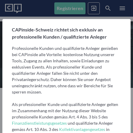
Registrieren
News
CAPinside-Schweiz richtet sich exklusiv an
professionelle Kunden / qualifizierte Anleger
Registrieren
Anmelden
Fonds
Professionelle Kunden und qualifizierte Anleger genießen
Alle Inhalte
bei CAPinside alle Vorteile: kostenlose Nutzung unserer
Artikel, Podcasts & Videos – Alle Inhalte im Überblick
Tools, Zugang zu allen Inhalten, sowie Einladungen zu
Firmenprofile
1. Fonds finden
exklusiven Events. Als professioneller Kunde und
Gemerkte Inhalte
qualifizierter Anleger fallen Sie nicht unter den
Fondssuche
Artikel, Podcasts und Videos, die Sie sich gemerkt haben
Privatanlegerschutz. Daher können Sie unser Angebot
Events
Fondsgesellschaften
Nutzen Sie die Filter, um aus über 35.000 Fonds die
uneingeschränkt nutzen, ohne dass wir Bereiche für Sie
passenden zu finden
Informationen, Beiträge und Produkte unserer Partner-
sperren müssen.
Videos
Fondsgesellschaften
4 min
10.07.2025
Teilen
Finanzberatung
Interviews, Marktanalysen und Updates aus der
Anstehende Events
Fondsranking
Als professioneller Kunde und qualifizierte Anleger gelten
Community
Übersicht, Anmeldung und weitere Informationen zu
Lassen Sie sich die besten Fonds aus über 200
Vermögensverwalter
Merken
im Zusammenhang mit der Nutzung dieser Website
anstehenden Online- und Präsenzveranstaltungen
Peergroups anzeigen
professionelle Kunden gemäss Art. 4 Abs. 3 bis 5 des
Informationen, Beiträge und Produkte/Strategien
Podcasts
Finanzdienstleistungsgesetzes
und qualifizierte Anleger
unserer Partner-Vermögensverwalter
Audiobeiträge mit spannenden Gästen aus Finanzwelt
Die besten Fonds
Vergangene Webinare
gemäss Art. 10 Abs. 3 des
Kollektivanlagengesetzes
in
Aktienfonds
ETF
Fondsvergleich
und Fondsindustrie