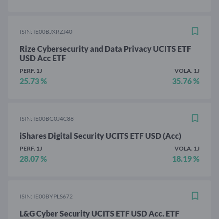
ISIN: IE00BJXRZJ40
Rize Cybersecurity and Data Privacy UCITS ETF
USD Acc ETF
PERF. 1J
VOLA. 1J
25.73 %
35.76 %
ISIN: IE00BG0J4C88
iShares Digital Security UCITS ETF USD (Acc)
PERF. 1J
VOLA. 1J
28.07 %
18.19 %
ISIN: IE00BYPLS672
L&G Cyber Security UCITS ETF USD Acc. ETF