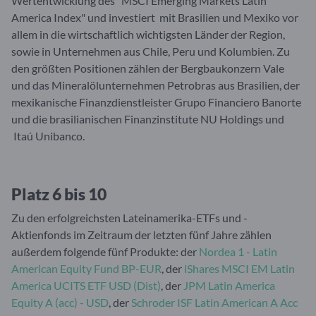
Wertentwicklung des "MSCI Emerging Markets Latin
America Index" und investiert mit Brasilien und Mexiko vor
allem in die wirtschaftlich wichtigsten Länder der Region,
sowie in Unternehmen aus Chile, Peru und Kolumbien. Zu
den größten Positionen zählen der Bergbaukonzern Vale
und das Mineralölunternehmen Petrobras aus Brasilien, der
mexikanische Finanzdienstleister Grupo Financiero Banorte
und die brasilianischen Finanzinstitute NU Holdings und
Itaú Unibanco.
Platz 6 bis 10
Zu den erfolgreichsten Lateinamerika-ETFs und -
Aktienfonds im Zeitraum der letzten fünf Jahre zählen
außerdem folgende fünf Produkte: der
Nordea 1 - Latin
American Equity Fund BP-EUR
, der
iShares MSCI EM Latin
America UCITS ETF USD (Dist)
, der
JPM Latin America
Equity A (acc) - USD
, der
Schroder ISF Latin American A Acc