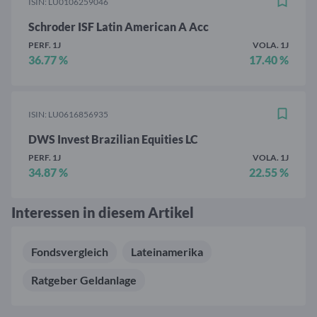
ISIN: LU0106259046
Schroder ISF Latin American A Acc
PERF. 1J
VOLA. 1J
36.77 %
17.40 %
ISIN: LU0616856935
DWS Invest Brazilian Equities LC
PERF. 1J
VOLA. 1J
34.87 %
22.55 %
Interessen in diesem Artikel
Fondsvergleich
Lateinamerika
Ratgeber Geldanlage