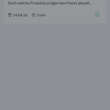
Doch welche Produkte prägen den Markt aktuell
besonders? Ein Blick auf die Top 10 der volumen- und
umsatzstärksten Aktien-ETFs verrät, welche Indexfonds
14.04.26
3 min
derzeit im Fokus der Anleger stehen.