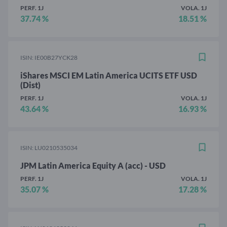
PERF. 1J
VOLA. 1J
37.74 %
18.51 %
ISIN: IE00B27YCK28
iShares MSCI EM Latin America UCITS ETF USD
(Dist)
PERF. 1J
VOLA. 1J
43.64 %
16.93 %
ISIN: LU0210535034
JPM Latin America Equity A (acc) - USD
PERF. 1J
VOLA. 1J
35.07 %
17.28 %