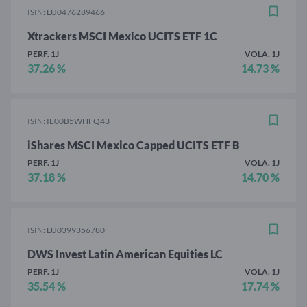
ISIN: LU0476289466
Xtrackers MSCI Mexico UCITS ETF 1C
PERF. 1J
VOLA. 1J
37.26 %
14.73 %
ISIN: IE00B5WHFQ43
iShares MSCI Mexico Capped UCITS ETF B
PERF. 1J
VOLA. 1J
37.18 %
14.70 %
ISIN: LU0399356780
DWS Invest Latin American Equities LC
PERF. 1J
VOLA. 1J
35.54 %
17.74 %