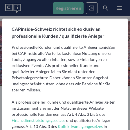
Registrieren
News
CAPinside-Schweiz richtet sich exklusiv an
professionelle Kunden / qualifizierte Anleger
Registrieren
Anmelden
Fonds
Professionelle Kunden und qualifizierte Anleger genießen
Alle Inhalte
bei CAPinside alle Vorteile: kostenlose Nutzung unserer
Artikel, Podcasts & Videos – Alle Inhalte im Überblick
Tools, Zugang zu allen Inhalten, sowie Einladungen zu
Firmenprofile
1. Fonds finden
exklusiven Events. Als professioneller Kunde und
Gemerkte Inhalte
qualifizierter Anleger fallen Sie nicht unter den
Fondssuche
Artikel, Podcasts und Videos, die Sie sich gemerkt haben
Privatanlegerschutz. Daher können Sie unser Angebot
Events
Fondsgesellschaften
Nutzen Sie die Filter, um aus über 35.000 Fonds die
uneingeschränkt nutzen, ohne dass wir Bereiche für Sie
passenden zu finden
Informationen, Beiträge und Produkte unserer Partner-
sperren müssen.
Videos
Fondsgesellschaften
3 min
10.06.2025
Teilen
Finanzberatung
Interviews, Marktanalysen und Updates aus der
Anstehende Events
Fondsranking
Als professioneller Kunde und qualifizierte Anleger gelten
Community
Übersicht, Anmeldung und weitere Informationen zu
Lassen Sie sich die besten Fonds aus über 200
Vermögensverwalter
Merken
im Zusammenhang mit der Nutzung dieser Website
anstehenden Online- und Präsenzveranstaltungen
Peergroups anzeigen
professionelle Kunden gemäss Art. 4 Abs. 3 bis 5 des
Informationen, Beiträge und Produkte/Strategien
Podcasts
Finanzdienstleistungsgesetzes
und qualifizierte Anleger
unserer Partner-Vermögensverwalter
Audiobeiträge mit spannenden Gästen aus Finanzwelt
Die besten Fonds
Vergangene Webinare
gemäss Art. 10 Abs. 3 des
Kollektivanlagengesetzes
in
Fondsvergleich
Lateinamerika
und Fondsindustrie