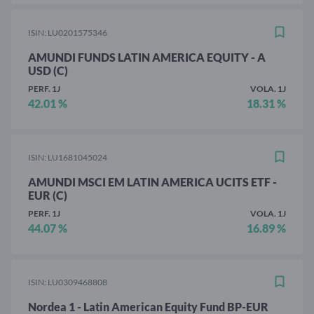
ISIN: LU0201575346
AMUNDI FUNDS LATIN AMERICA EQUITY - A
USD (C)
PERF. 1J
VOLA. 1J
42.01 %
18.31 %
ISIN: LU1681045024
AMUNDI MSCI EM LATIN AMERICA UCITS ETF -
EUR (C)
PERF. 1J
VOLA. 1J
44.07 %
16.89 %
ISIN: LU0309468808
Nordea 1 - Latin American Equity Fund BP-EUR