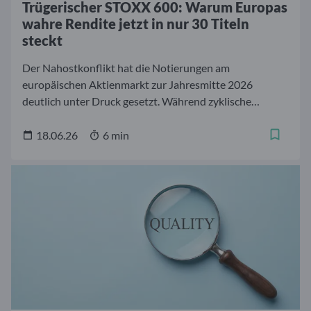
Trügerischer STOXX 600: Warum Europas
wahre Rendite jetzt in nur 30 Titeln
steckt
Der Nahostkonflikt hat die Notierungen am
europäischen Aktienmarkt zur Jahresmitte 2026
deutlich unter Druck gesetzt. Während zyklische
Sektoren unter den Energiekosten leiden, formieren sich
in den Segmenten Verteidigung und Gesundheit
18.06.26
6 min
hochprofitable Wachstumscluster. Warum ein breit
gestreutes Europa-Investment jetzt Performance kostet
und ein fokussierter Bottom-up-Ansatz den
entscheidenden Vorsprung sichert.