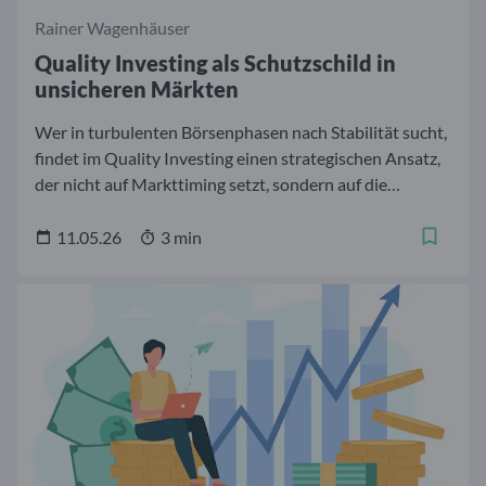
Rainer Wagenhäuser
Quality Investing als Schutzschild in
unsicheren Märkten
Wer in turbulenten Börsenphasen nach Stabilität sucht,
findet im Quality Investing einen strategischen Ansatz,
der nicht auf Markttiming setzt, sondern auf die
Überlegenheit robuster Geschäftsmodelle. Der
Gedanke dahinter ist einfach: Unternehmen mit soliden
11.05.26
3 min
Bilanzen, verlässlichen Cashflows und nachhaltig hoher
Kapitalrendite sind in Krisen wesentlich stabiler als der
Marktdurchschnitt. Der Aktienfonds Siemens Qualität
& Dividende Europa setzt diesen Quality-Ansatz
systematisch in ein europäisches Aktienportfolio um.