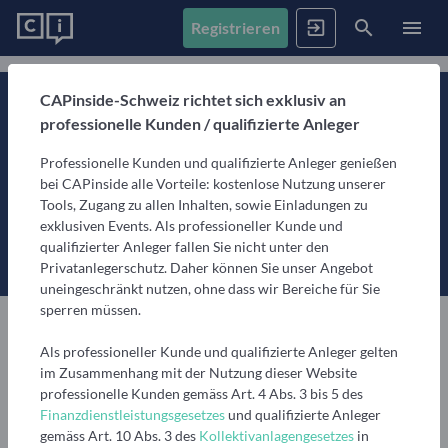
Registrieren
News
CAPinside-Schweiz richtet sich exklusiv an
professionelle Kunden / qualifizierte Anleger
Registrieren
Anmelden
Fonds
Professionelle Kunden und qualifizierte Anleger genießen
Alle Inhalte
bei CAPinside alle Vorteile: kostenlose Nutzung unserer
Artikel, Podcasts & Videos – Alle Inhalte im Überblick
Tools, Zugang zu allen Inhalten, sowie Einladungen zu
Firmenprofile
1. Fonds finden
exklusiven Events. Als professioneller Kunde und
Gemerkte Inhalte
qualifizierter Anleger fallen Sie nicht unter den
Fondssuche
Artikel, Podcasts und Videos, die Sie sich gemerkt haben
Privatanlegerschutz. Daher können Sie unser Angebot
Events
Fondsgesellschaften
Nutzen Sie die Filter, um aus über 35.000 Fonds die
uneingeschränkt nutzen, ohne dass wir Bereiche für Sie
passenden zu finden
Informationen, Beiträge und Produkte unserer Partner-
sperren müssen.
Videos
Fondsgesellschaften
3 min
11.09.2024
Teilen
Finanzberatung
Interviews, Marktanalysen und Updates aus der
Anstehende Events
Fondsranking
Als professioneller Kunde und qualifizierte Anleger gelten
Community
Übersicht, Anmeldung und weitere Informationen zu
Lassen Sie sich die besten Fonds aus über 200
Vermögensverwalter
Merken
im Zusammenhang mit der Nutzung dieser Website
anstehenden Online- und Präsenzveranstaltungen
Peergroups anzeigen
professionelle Kunden gemäss Art. 4 Abs. 3 bis 5 des
Informationen, Beiträge und Produkte/Strategien
Podcasts
Finanzdienstleistungsgesetzes
und qualifizierte Anleger
unserer Partner-Vermögensverwalter
Audiobeiträge mit spannenden Gästen aus Finanzwelt
Die besten Fonds
Vergangene Webinare
gemäss Art. 10 Abs. 3 des
Kollektivanlagengesetzes
in
Europa
Immobilien
Immobilienfonds
und Fondsindustrie